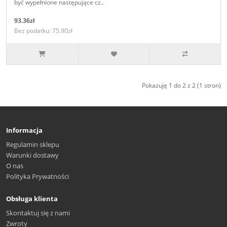
być wypełnione następujące cz..
93.36zł
Bez podatku: 75.90zł
Pokazuję 1 do 2 z 2 (1 stron)
Informacja
Regulamin sklepu
Warunki dostawy
O nas
Polityka Prywatności
Obsługa klienta
Skontaktuj się z nami
Zwroty