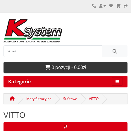
0 pozycji - 0.00zł
Kategorie
Maty filtracyjne
Sufitowe
VITTO
VITTO