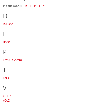
Indeks marki:
D
F
P
T
V
D
DuPont
F
Finixa
P
Protek System
T
Tork
V
VITTO
VOLZ