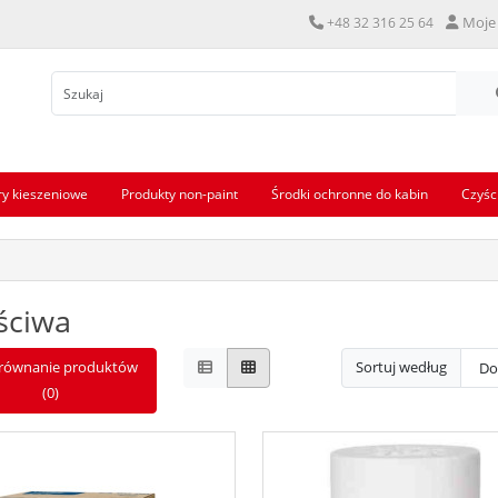
Moje
+48 32 316 25 64
try kieszeniowe
Produkty non-paint
Środki ochronne do kabin
Czyśc
ściwa
równanie produktów
Sortuj według
(0)