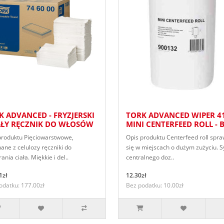
K ADVANCED - FRYZJERSKI
TORK ADVANCED WIPER 4
IAŁY RĘCZNIK DO WŁOSÓW
MINI CENTERFEED ROLL - 
produktu Pięciowarstwowe,
Opis produktu Centerfeed roll spr
ane z celulozy ręczniki do
się w miejscach o dużym zużyciu. 
ania ciała. Miękkie i del..
centralnego doz..
1zł
12.30zł
odatku: 177.00zł
Bez podatku: 10.00zł