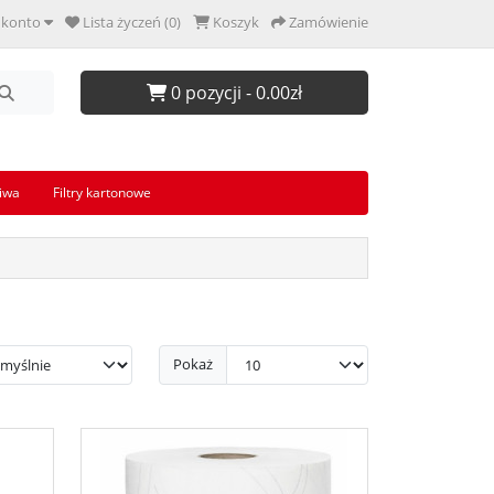
 konto
Lista życzeń (0)
Koszyk
Zamówienie
0 pozycji - 0.00zł
iwa
Filtry kartonowe
Pokaż