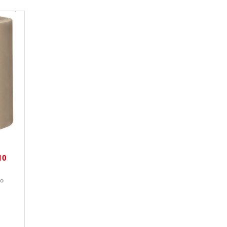
10
wo