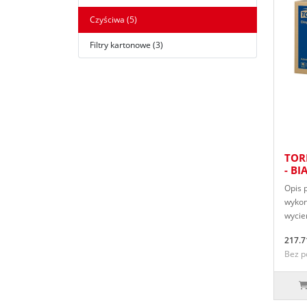
Czyściwa (5)
Filtry kartonowe (3)
TOR
- B
Opis 
wykon
wycier
217.7
Bez p